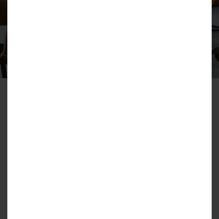
W 2018 roku rozpoczęliśmy działalność w
Polsce. Od tego czasu realizujemy
inwestycje mieszkaniowe, których
gwarancję jakości stanowi
doświadczenie spółki zdobywane na
rynku belgijskim od przeszło 100 lat.
Dzięki wiedzy i najlepszym praktykom
wypracowanym w naszych strukturach,
możemy realizować unikalne projekty
spełniające oczekiwania klientów. Zawsze
dokładamy wszelkich starań, aby jakość
wykonania i poziom obsługi były na
najwyższym poziomie.