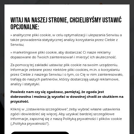
WITAJ NA NASZEJ STRONIE, CHCIELIBYŚMY USTAWIĆ
OPCJONALNE:
» analityczne pliki cookie, w celu optymalizacji i ulepszania Serwisu a
DEWELOPER Z
także prowadzenia statystycznej analizy korzystania przez Ciebie z
Serwisu;
WIELOLETNIM
» marketingowe pliki cookie, aby dostarczać Ci nasze reklamy
dopasowane do Twoich zainteresowań i mierzyć ich skuteczność.
DOŚWIADCZENIEM
Za pomocą tej zakładki ustawisz plik cookie na swoim urządzeniu.
Informacje zebrane przez niektóre pliki cookies, m.in. o korzystaniu
przez Ciebie z naszego Serwisu i o tym, co Cię w nim zainteresowało,
trafiają do naszych partnerów, którzy dostarczają usługi reklamowe,
analizy i statystyki.
Powiedz nam czy się zgadzasz, pamiętaj, że zgoda jest
dobrowolna i możesz ją wycofać w dowolnej chwili ze skutkiem na
przyszłość.
Kliknij w „Ustawienia szczegółowe", żeby wybrać własne ustawienia
zgód i dowiedzieć się więcej. Aby uzyskać bardziej szczegółowe
informacje, zapoznaj się z naszą
Polityką prywatności i plików cookie
(„Polityka prywatności”).