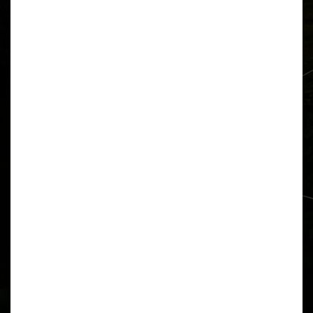
BIURO SPRZEDAŻY
GODZINY OTWARCIA
ul. Tytoniowa 1
Poniedziałek-piątek: 9:00-17:00
04-228 Warszawa
Sobota: 10:00-14:00
ADRES INWESTYCJI
ZADZWOŃ:
ul. Tytoniowa 20
+48 572 073 053
04-228 Warszawa
+48 572 083 821
FORMULARZ KONTAKTOWY